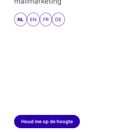
mailmarketing
NL
EN
FR
DE
Houd me op de hoogte