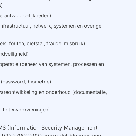
s)
verantwoordelijkheden)
infrastructuur, netwerk, systemen en overige
ls, fouten, diefstal, fraude, misbruik)
ndveiligheid)
peratie (beheer van systemen, processen en
(password, biometrie)
areontwikkeling en onderhoud (documentatie,
miteitenvoorzieningen)
ISMS (Information Security Management
e ISO 27001:2022 norm dat Flexmail een