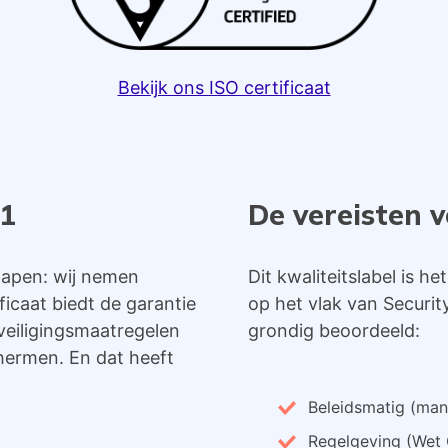
Bekijk ons ISO certificaat
01
De vereisten 
slapen: wij nemen
Dit kwaliteitslabel is h
icaat biedt de garantie
op het vlak van Securi
veiligingsmaatregelen
grondig beoordeeld:
hermen. En dat heeft
Beleidsmatig (ma
Regelgeving (Wet 