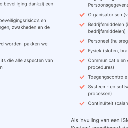
e beveiliging dankzij een
Persoonsgegeven
Organisatorisch (
veiligingsrisico’s en
Bedrijfsmiddelen (
ngen, zwakheden en de
bedrijfsmiddelen)
Personeel (huisrege
uwd worden, pakken we
Fysiek (sloten, bra
s die alle aspecten van
Communicatie en o
en
procedures)
Toegangscontrole 
Systeem- en softw
processen)
Continuïteit (cala
Als invulling van een 
System) specificeert d