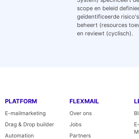
scope en beleid definiee
geïdentificeerde risico
beheert (resources toew
en reviewt (cyclisch).
PLATFORM
FLEXMAIL
L
E-mailmarketing
Over ons
B
Drag & Drop builder
Jobs
E
M
Automation
Partners