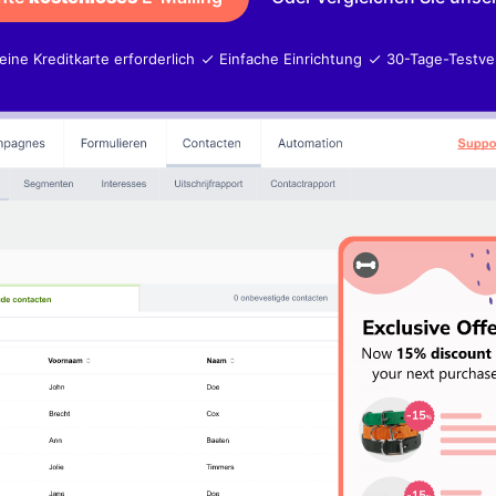
eine Kreditkarte erforderlich
Einfache Einrichtung
30-Tage-Testve