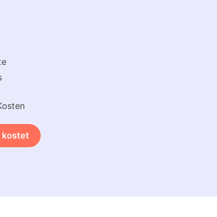
te
s
Kosten
 kostet