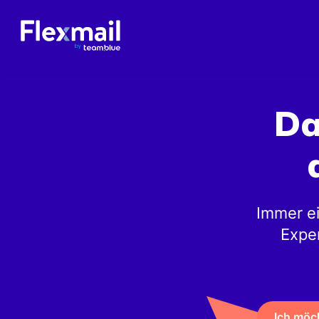
Da
Immer ei
Exper
Ich möc