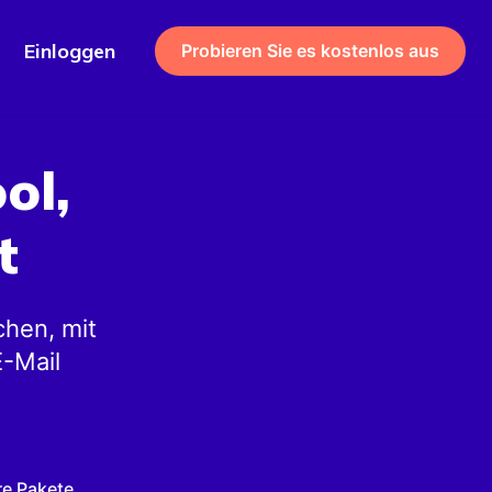
Einloggen
Probieren Sie es kostenlos aus
ol,
t
chen, mit
E-Mail
re Pakete