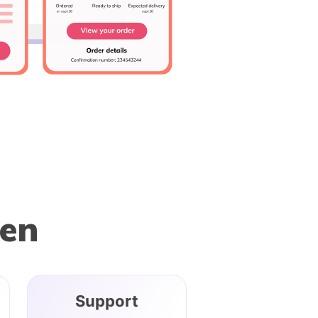
hen
Support